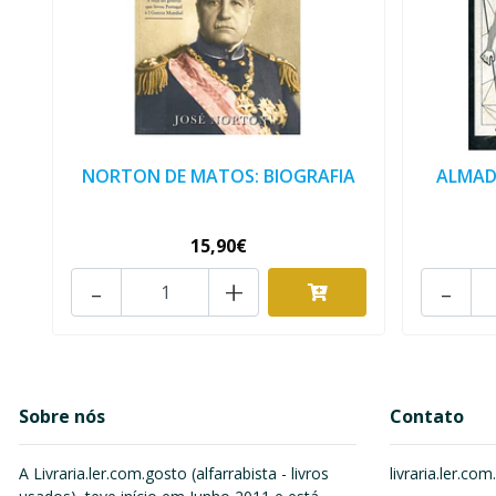
NORTON DE MATOS: BIOGRAFIA
ALMAD
15,90€
-
+
-
Sobre nós
Contato
A Livraria.ler.com.gosto (alfarrabista - livros
livraria.ler.c