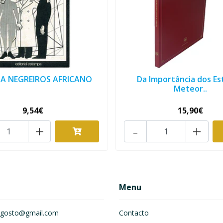
A NEGREIROS AFRICANO
Da Importância dos E
Meteor..
9,54€
15,90€
+
-
+
Menu
om.gosto@gmail.com
Contacto