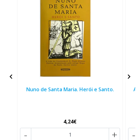
Nuno de Santa Maria. Herói e Santo.
AT
4,24€
-
+
-