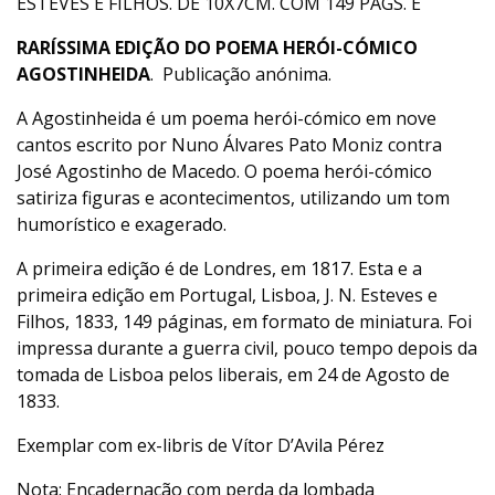
ESTEVES E FILHOS. DE 10X7CM. COM 149 PÁGS. E
RARÍSSIMA EDIÇÃO DO POEMA HERÓI-CÓMICO
AGOSTINHEIDA
. Publicação anónima.
A Agostinheida é um poema herói-cómico em nove
cantos escrito por Nuno Álvares Pato Moniz contra
José Agostinho de Macedo. O poema herói-cómico
satiriza figuras e acontecimentos, utilizando um tom
humorístico e exagerado.
A primeira edição é de Londres, em 1817. Esta e a
primeira edição em Portugal, Lisboa, J. N. Esteves e
Filhos, 1833, 149 páginas, em formato de miniatura. Foi
impressa durante a guerra civil, pouco tempo depois da
tomada de Lisboa pelos liberais, em 24 de Agosto de
1833.
Exemplar com ex-libris de Vítor D’Avila Pérez
Nota: Encadernação com perda da lombada