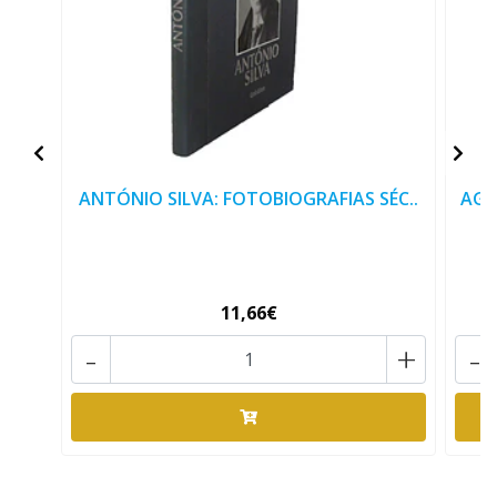
ANTÓNIO SILVA: FOTOBIOGRAFIAS SÉC..
AGO
11,66€
-
+
-