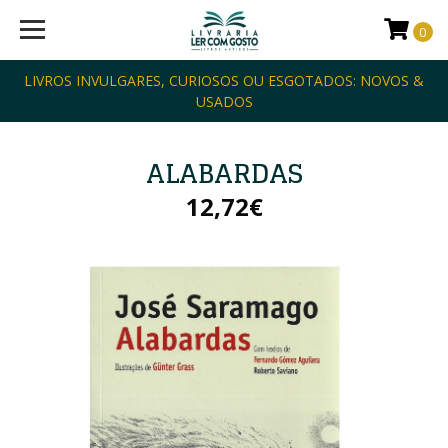
0
LIVROS INVULGARES, CURIOSOS OU ESGOTADOS: NOVOS &
USADOS
ALABARDAS
12,72€