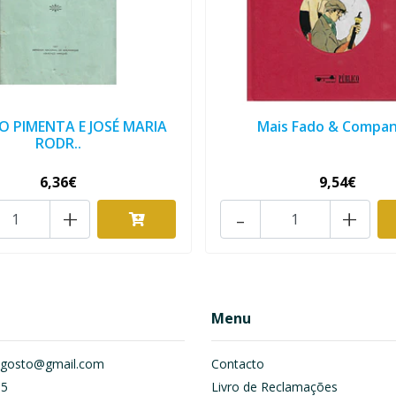
O PIMENTA E JOSÉ MARIA
Mais Fado & Compan
RODR..
6,36€
9,54€
+
-
+
Menu
om.gosto@gmail.com
Contacto
55
Livro de Reclamações