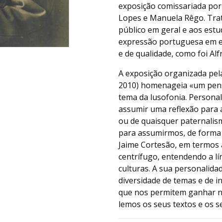
exposição comissariada por
Lopes e Manuela Rêgo. Tra
público em geral e aos estud
expressão portuguesa em es
e de qualidade, como foi Al
A exposição organizada pel
2010) homenageia «um pensad
tema da lusofonia. Persona
assumir uma reflexão para 
ou de quaisquer paternalis
para assumirmos, de forma 
Jaime Cortesão, em termos 
centrífugo, entendendo a l
culturas. A sua personalidad
diversidade de temas e de 
que nos permitem ganhar n
lemos os seus textos e os s