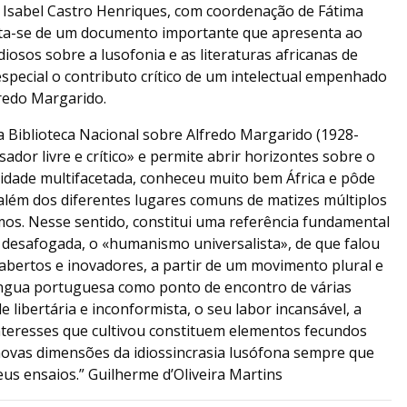
 Isabel Castro Henriques, com coordenação de Fátima
ta-se de um documento importante que apresenta ao
iosos sobre a lusofonia e as literaturas africanas de
pecial o contributo crítico de um intelectual empenhado
fredo Margarido.
a Biblioteca Nacional sobre Alfredo Margarido (1928-
or livre e crítico» e permite abrir horizontes sobre o
lidade multifacetada, conheceu muito bem África e pôde
além dos diferentes lugares comuns de matizes múltiplos
mos. Nesse sentido, constitui uma referência fundamental
desafogada, o «humanismo universalista», de que falou
abertos e inovadores, a partir de um movimento plural e
íngua portuguesa como ponto de encontro de várias
e libertária e inconformista, o seu labor incansável, a
interesses que cultivou constituem elementos fecundos
ovas dimensões da idiossincrasia lusófona sempre que
eus ensaios.” Guilherme d’Oliveira Martins