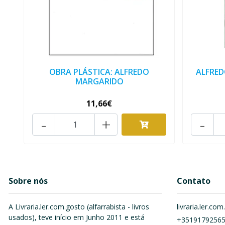
OBRA PLÁSTICA: ALFREDO
ALFRED
MARGARIDO
11,66€
-
+
-
Sobre nós
Contato
A Livraria.ler.com.gosto (alfarrabista - livros
livraria.ler.c
usados), teve início em Junho 2011 e está
+3519179256