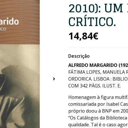
2010): UM
CRÍTICO.
14,84€
Descrição
ALFREDO MARGARIDO (1928
FÁTIMA LOPES, MANUELA R
ORDORICA. LISBOA : BIBLI
COM 342 PÁGS. ILUST. E.
Homenagem à figura multifa
comissariada por Isabel Ca
próprio doou à BNP em 20
“Os Catálogos da Biblioteca
qualidade. Tal é o caso ago