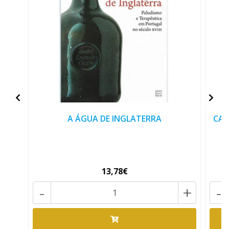
A ÁGUA DE INGLATERRA
CAL
13,78€
-
+
-