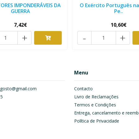
TORES IMPONDERÁVEIS DA
O Exército Português n
GUERRA
Pe..
7,42€
10,60€
+
-
+
Menu
om.gosto@gmail.com
Contacto
55
Livro de Reclamações
Termos e Condições
Entrega, cancelamento e reemb
Política de Privacidade