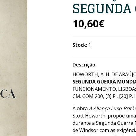
SEGUNDA 
10,60€
Stock:
1
Descrição
HOWORTH, A. H. DE ARAÚJ
SEGUNDA GUERRA MUNDI
FUNCIONAMENTO. LISBOA: 
CM. COM 200, [3] P., [20] P. 
A obra
A Aliança Luso-Brit
Stott Howorth, propõe uma l
durante a Segunda Guerra M
de Windsor com as exigência