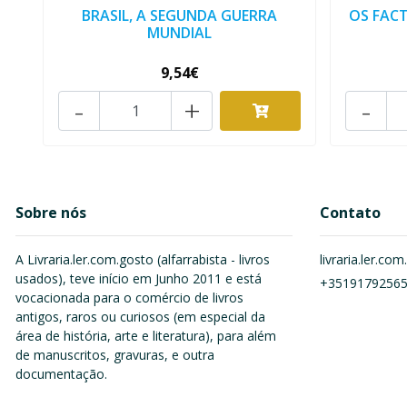
BRASIL, A SEGUNDA GUERRA
OS FAC
MUNDIAL
9,54€
-
+
-
Sobre nós
Contato
A Livraria.ler.com.gosto (alfarrabista - livros
livraria.ler.c
usados), teve início em Junho 2011 e está
+3519179256
vocacionada para o comércio de livros
antigos, raros ou curiosos (em especial da
área de história, arte e literatura), para além
de manuscritos, gravuras, e outra
documentação.