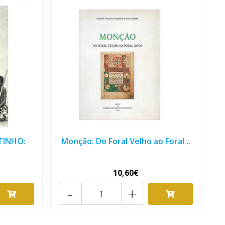
TINHO:
Monção: Do Foral Velho ao Foral ..
10,60€
-
+