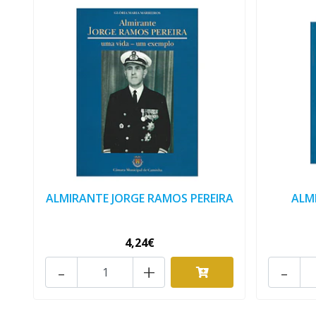
ALMIRANTE JORGE RAMOS PEREIRA
ALM
4,24€
-
+
-