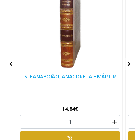
S. BANABOIÃO, ANACORETA E MÁRTIR
O
14,84€
-
+
-