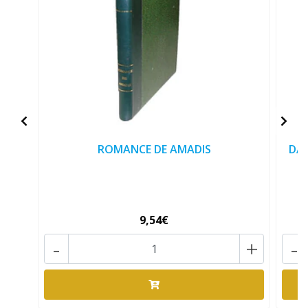
ROMANCE DE AMADIS
DA 
9,54€
-
+
-