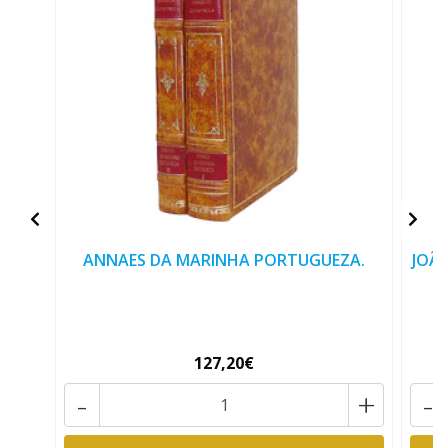
ANNAES DA MARINHA PORTUGUEZA.
JOÃ
127,20€
-
+
-