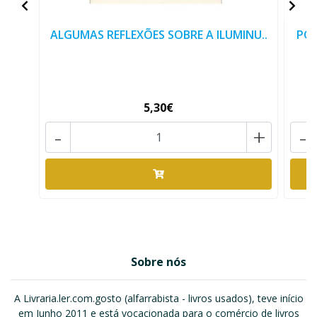
ALGUMAS REFLEXÕES SOBRE A ILUMINU..
POR
5,30€
-
+
-
Sobre nós
A Livraria.ler.com.gosto (alfarrabista - livros usados), teve início
em Junho 2011 e está vocacionada para o comércio de livros