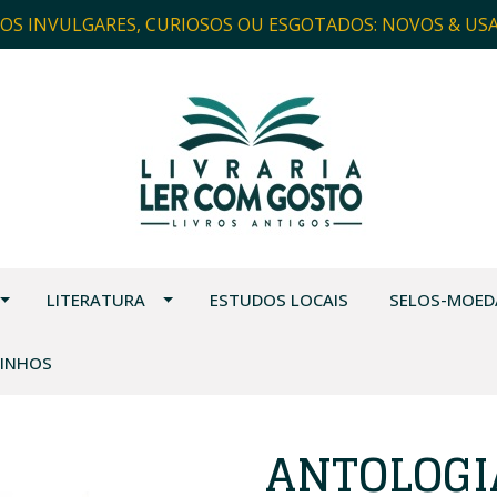
ROS INVULGARES, CURIOSOS OU ESGOTADOS: NOVOS & US
LITERATURA
ESTUDOS LOCAIS
SELOS-MOED
VINHOS
ANTOLOGI