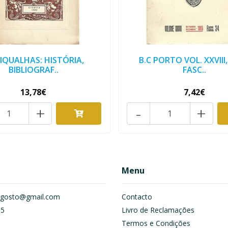
IQUALHAS: HISTÓRIA,
B.C PORTO VOL. XXVIII,
BIBLIOGRAF..
FASC..
13,78€
7,42€
+
-
+
Menu
om.gosto@gmail.com
Contacto
55
Livro de Reclamações
Termos e Condições