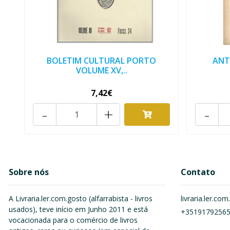
BOLETIM CULTURAL PORTO
ANT
VOLUME XV,..
7,42€
-
+
-
Sobre nós
Contato
A Livraria.ler.com.gosto (alfarrabista - livros
livraria.ler.c
usados), teve início em Junho 2011 e está
+3519179256
vocacionada para o comércio de livros