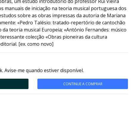
obras, um estudo introdutório do professor Rui Vieira
dos manuais de iniciação na teoria musical portuguesa dos
2 estudos sobre as obras impressas da autoria de Mariana
vamente: «Pedro Talésio: tratado-repertório de cantochão
da teoria musical Europeia; «António Fernandes: músico
interessante colecção «Obras pioneiras da cultura
itorial. [ex. como novo]
k. Avise-me quando estiver disponível.
CONTINUE A COMPRAR