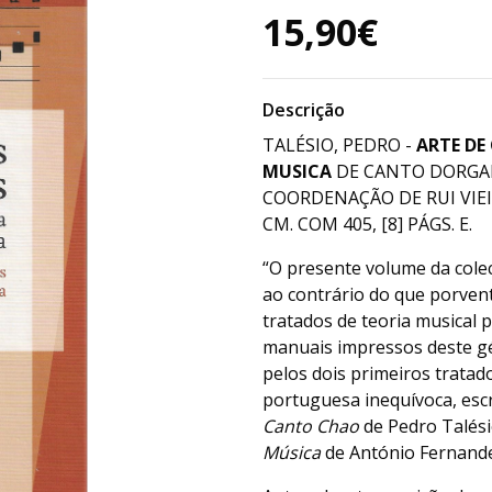
15,90€
Descrição
TALÉSIO, PEDRO -
ARTE DE
MUSICA
DE CANTO DORGAM
COORDENAÇÃO DE RUI VIEIR
CM. COM 405, [8] PÁGS. E.
“O presente volume da col
ao contrário do que porvent
tratados de teoria musical 
manuais impressos deste g
pelos dois primeiros tratad
portuguesa inequívoca, esc
Canto Chao
de Pedro Talési
Música
de António Fernande