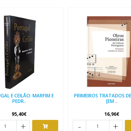
GAL E CEILÃO: MARFIM E
PRIMEIROS TRATADOS DE
PEDR..
[EM ..
95,40€
16,96€
+
-
+