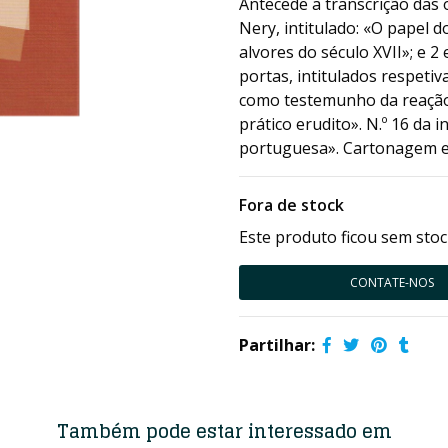
Antecede a transcrição das 
Nery, intitulado: «O papel 
alvores do século XVII»; e 
portas, intitulados respeti
como testemunho da reação 
prático erudito». N.º 16 da 
portuguesa». Cartonagem ed
Fora de stock
Este produto ficou sem stoc
CONTATE-NOS
Partilhar:
Também pode estar interessado em