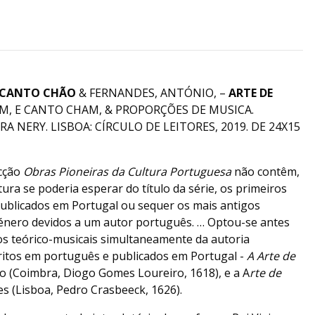
 CANTO CHÃO
& FERNANDES, ANTÓNIO, –
ARTE DE
, E CANTO CHAM, & PROPORÇÕES DE MUSICA.
A NERY. LISBOA: CÍRCULO DE LEITORES, 2019. DE 24X15
ecção
Obras Pioneiras da Cultura Portuguesa
não contêm,
ura se poderia esperar do título da série, os primeiros
publicados em Portugal ou sequer os mais antigos
énero devidos a um autor português. … Optou-se antes
os teórico-musicais simultaneamente da autoria
ritos em português e publicados em Portugal -
A Arte de
o (Coimbra, Diogo Gomes Loureiro, 1618), e a A
rte de
s (Lisboa, Pedro Crasbeeck, 1626).