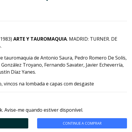
(1983)
ARTE Y TAUROMAQUIA
. MADRID: TURNER. DE
.
e tauromaquia de Antonio Saura, Pedro Romero De Solís,
o González Troyano, Fernando Savater, Javier Echeverría,
stín Díaz Yanes.
so, vincos na lombada e capas com desgaste
k. Avise-me quando estiver disponível.
CONTINUE A COMPRAR