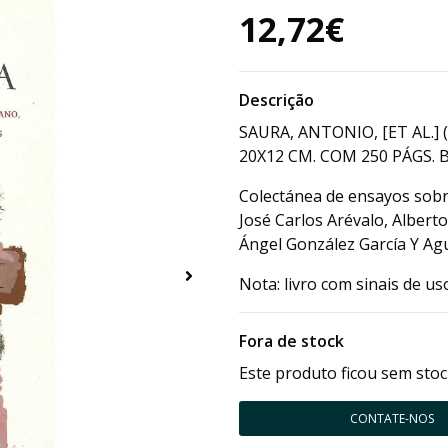
12,72€
Descrição
SAURA, ANTONIO, [ET AL.] 
20X12 CM. COM 250 PÁGS. B
Colectánea de ensayos sobr
José Carlos Arévalo, Albert
Ángel González García Y Agu
Nota: livro com sinais de u
Fora de stock
Este produto ficou sem stoc
CONTATE-NOS