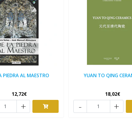
A PIEDRA AL MAESTRO
YUAN TO QING CERA
12,72€
18,02€
+
-
+