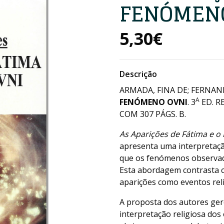
FENÓMEN
5,30€
Descrição
ARMADA, FINA DE; FERNAN
A
FENÓMENO OVNI
. 3
ED. R
COM 307 PÁGS. B.
As Aparições de Fátima e 
apresenta uma interpretaçã
que os fenómenos observad
Esta abordagem contrasta co
aparições como eventos rel
A proposta dos autores ger
interpretação religiosa dos