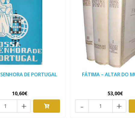
 SENHORA DE PORTUGAL
FÁTIMA – ALTAR DO 
10,60€
53,00€
+
-
+