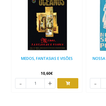
MEDOS, FANTASIAS E VISÕES
NOSSA
10,60€
-
+
-