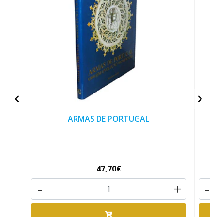
ARMAS DE PORTUGAL
V
47,70€
-
+
-