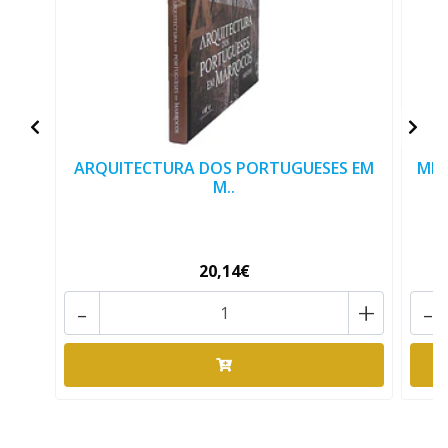
ARQUITECTURA DOS PORTUGUESES EM
MEM
M..
20,14€
-
+
-