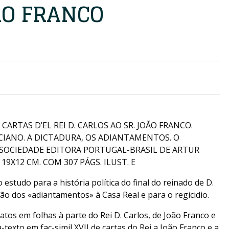
ÃO FRANCO
 CARTAS D’EL REI D. CARLOS AO SR. JOÃO FRANCO.
LUCIANO. A DICTADURA, OS ADIANTAMENTOS. O
A: SOCIEDADE EDITORA PORTUGAL-BRASIL DE ARTUR
19X12 CM. COM 307 PÁGS. ILUST. E
estudo para a história política do final do reinado de D.
tão dos «adiantamentos» à Casa Real e para o regicidio.
atos em folhas à parte do Rei D. Carlos, de João Franco e
texto em fac-simil XVII de cartas do Rei a João Franco e a