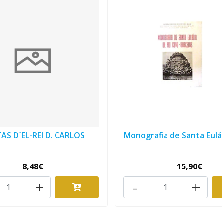
AS D´EL-REI D. CARLOS
Monografia de Santa Euláli
8,48€
15,90€
+
-
+