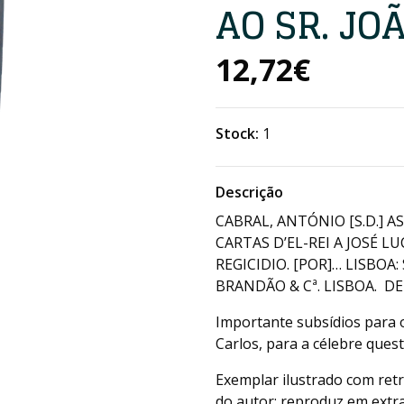
AO SR. JO
12,72€
Stock:
1
Descrição
CABRAL, ANTÓNIO [S.D.] AS
CARTAS D’EL-REI A JOSÉ 
REGICIDIO. [POR]… LISBO
BRANDÃO & Cª. LISBOA. DE 
Importante subsídios para o 
Carlos, para a célebre ques
Exemplar ilustrado com retr
do autor; reproduz em extra-