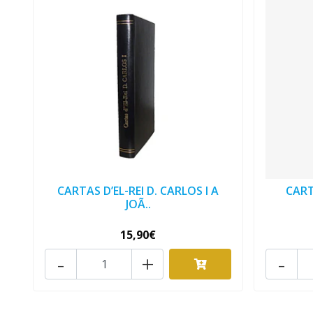
CARTAS D’EL-REI D. CARLOS I A
CART
JOÃ..
15,90€
-
+
-