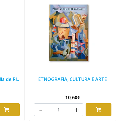
a de Ri..
ETNOGRAFIA, CULTURA E ARTE
10,60€
-
+