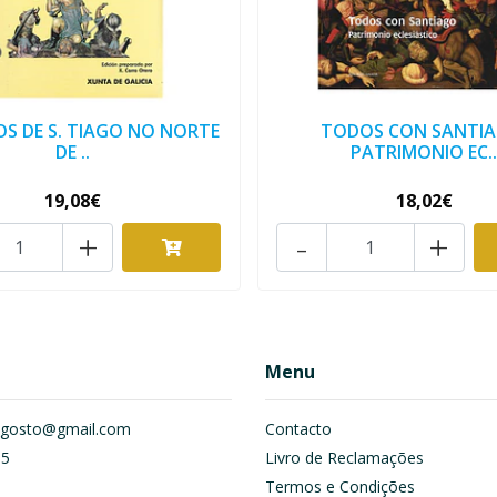
S DE S. TIAGO NO NORTE
TODOS CON SANTIA
DE ..
PATRIMONIO EC.
19,08€
18,02€
+
-
+
Menu
om.gosto@gmail.com
Contacto
55
Livro de Reclamações
Termos e Condições