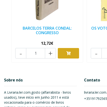
BARCELOS TERRA CONDAL:
OS VOTO
CONGRESSO
12,72€
-
+
-
Sobre nós
Contato
A Livraria.ler.com.gosto (alfarrabista - livros
livraria.ler.c
usados), teve início em Junho 2011 e está
+3519179256
vocacionada para o comércio de livros