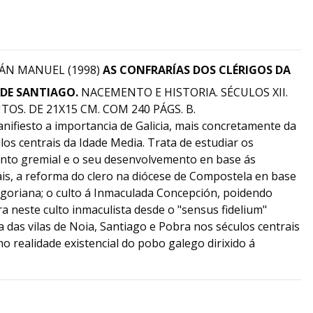
OÁN MANUEL (1998)
AS CONFRARÍAS DOS CLÉRIGOS DA
DE SANTIAGO.
NACEMENTO E HISTORIA. SÉCULOS XII.
OS. DE 21X15 CM. COM 240 PÁGS. B.
nifiesto a importancia de Galicia, mais concretamente da
los centrais da Idade Media. Trata de estudiar os
nto gremial e o seu desenvolvemento en base ás
iais, a reforma do clero na diócese de Compostela en base
egoriana; o culto á Inmaculada Concepción, poidendo
ra neste culto inmaculista desde o "sensus fidelium"
a das vilas de Noia, Santiago e Pobra nos séculos centrais
o realidade existencial do pobo galego dirixido á