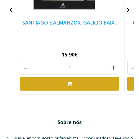
SANTIAGO E ALMANZOR. GALICIO BAIX..
CR
15,90€
-
+
-
Sobre nós
A Livraria.ler.com.gosto (alfarrabista - livros usados), teve início