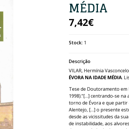
MÉDIA
7,42€
Stock:
1
Descrição
VILAR, Hermínia Vasconcelos
ÉVORA NA IDADE MÉDIA
. L
Tese de Doutoramento em Hi
1998).“[…] centrando-se na 
torno de Évora e que partir 
Alentejo, […] o presente es
desde as vicissitudes da sua
de instabilidade, aos alvore