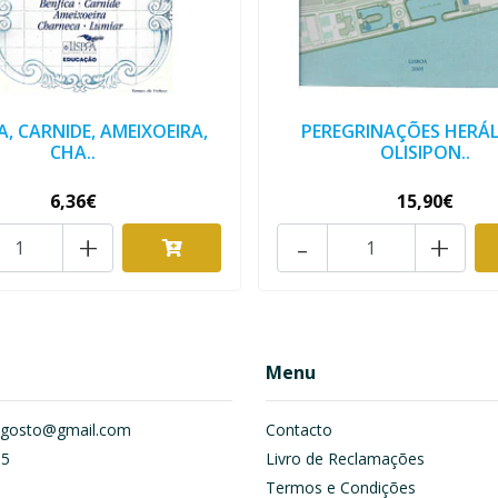
A, CARNIDE, AMEIXOEIRA,
PEREGRINAÇÕES HERÁL
CHA..
OLISIPON..
6,36€
15,90€
+
-
+
Menu
om.gosto@gmail.com
Contacto
55
Livro de Reclamações
Termos e Condições