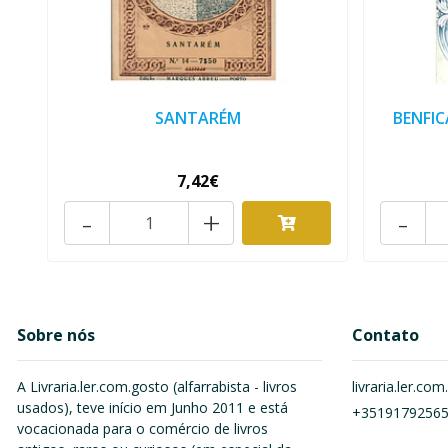
SANTARÉM
BENFIC
7,42€
-
+
-
Sobre nós
Contato
A Livraria.ler.com.gosto (alfarrabista - livros
livraria.ler.c
usados), teve início em Junho 2011 e está
+3519179256
vocacionada para o comércio de livros