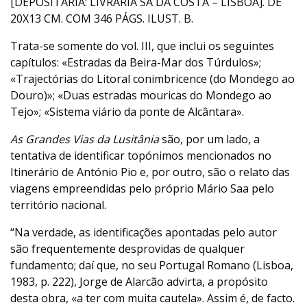
[DEPOSITÁRIA: LIVRARIA SÁ DA COSTA – LISBOA]. DE
20X13 CM. COM 346 PÁGS. ILUST. B.
Trata-se somente do vol. III, que inclui os seguintes
capítulos: «Estradas da Beira-Mar dos Túrdulos»;
«Trajectórias do Litoral conimbricence (do Mondego ao
Douro)»; «Duas estradas mouricas do Mondego ao
Tejo»; «Sistema viário da ponte de Alcântara».
As Grandes Vias da Lusitânia
são, por um lado, a
tentativa de identificar topónimos mencionados no
Itinerário de António Pio e, por outro, são o relato das
viagens empreendidas pelo próprio Mário Saa pelo
território nacional.
“Na verdade, as identificações apontadas pelo autor
são frequentemente desprovidas de qualquer
fundamento; daí que, no seu Portugal Romano (Lisboa,
1983, p. 222), Jorge de Alarcão advirta, a propósito
desta obra, «a ter com muita cautela». Assim é, de facto.