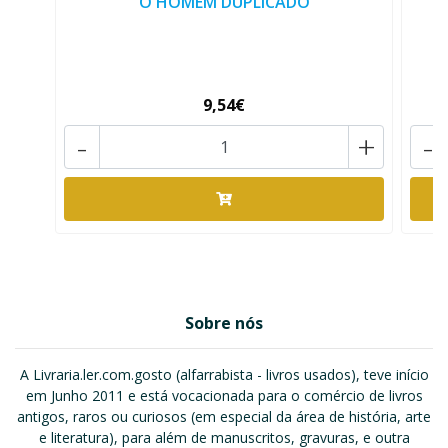
O HOMEM DUPLICADO
O
9,54€
-
+
-
Sobre nós
A Livraria.ler.com.gosto (alfarrabista - livros usados), teve início
em Junho 2011 e está vocacionada para o comércio de livros
antigos, raros ou curiosos (em especial da área de história, arte
e literatura), para além de manuscritos, gravuras, e outra