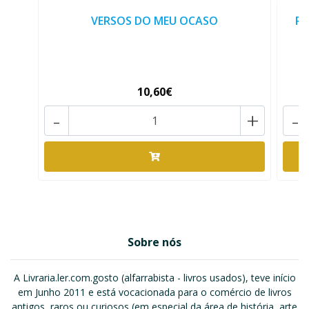
VERSOS DO MEU OCASO
RE
10,60€
-
+
-
Sobre nós
A Livraria.ler.com.gosto (alfarrabista - livros usados), teve início
em Junho 2011 e está vocacionada para o comércio de livros
antigos, raros ou curiosos (em especial da área de história, arte