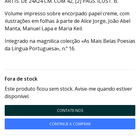
ARTIS. DE 24X24 CM. COM 42, [2] PÁGS. ILUST. B.
Volume impresso sobre encorpado papel creme, com
ilustrações em folhas à parte de Alice Jorge, João Abel
Manta, Manuel Lapa e Maria Keil.
Integrado na magníﬁca colecção «As Mais Belas Poesias
da Língua Portuguesa», n.º 16.
Fora de stock
Este produto ficou sem stock. Avise-me quando estiver
disponível.
CONTATE-NOS
CONTINUE A COMPRAR