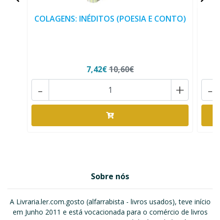
COLAGENS: INÉDITOS (POESIA E CONTO)
A
7,42€
10,60€
-
+
-
Sobre nós
A Livraria.ler.com.gosto (alfarrabista - livros usados), teve início
em Junho 2011 e está vocacionada para o comércio de livros