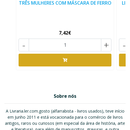
TRÊS MULHERES COM MÁSCARA DE FERRO
LIS
7,42€
-
+
-
Sobre nós
A Livraria.ler.com.gosto (alfarrabista - livros usados), teve início
em Junho 2011 e está vocacionada para o comércio de livros
antigos, raros ou curiosos (em especial da área de história, arte
e literatura), para além de manuscritos, gravuras, e outra