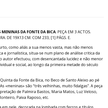
S MENINAS DA FONTE DA BICA
: PEÇA EM 3 ACTOS.
. DE 19X13 CM. COM 233, [1] PÁGS. E.
urto, como aliás a sua menos vasta, mas não menos
e jornalística, situa-se num plano de análise critica da
o autor efectuou, com desencantada lucidez e não menor
ividual e social, ao longo da primeira metade do século
Quinta da Fonte da Bica, no Beco de Santo Aleixo ao pé
As «meninas» são “três velhinhas, muito fidalgas”. A peça
rpretação de Palmira Bastos, Maria Matos, Luz Veloso,
onteiro, Paiva Raposo, etc.
 em pele, decorada na lombada com ferros e títulos