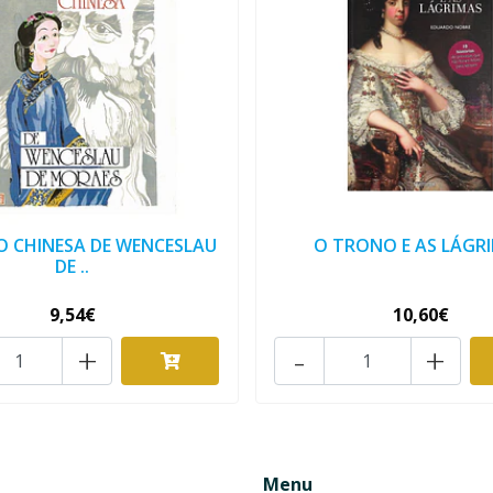
O CHINESA DE WENCESLAU
O TRONO E AS LÁGR
DE ..
9,54€
10,60€
+
-
+
Menu