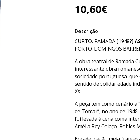
10,60€
Descrição
CURTO, RAMADA [1948?]
A
PORTO: DOMINGOS BARREIRA
A obra teatral de Ramada C
interessante obra romanesca 
sociedade portuguesa, que 
sentido de solidariedade ind
XX.
A peça tem como cenário a “
de Tomar”, no ano de 1948. 
foi levada à cena coma inte
Amélia Rey Colaço, Robles M
Encadernação meia francesa