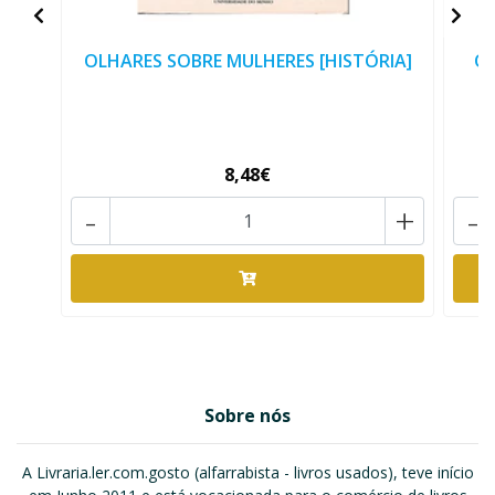
OLHARES SOBRE MULHERES [HISTÓRIA]
O 
8,48€
-
+
-
Sobre nós
A Livraria.ler.com.gosto (alfarrabista - livros usados), teve início