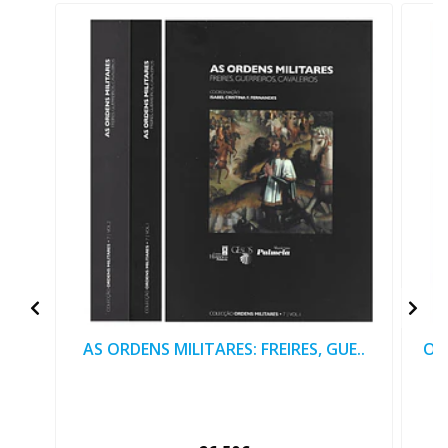
AS ORDENS MILITARES: FREIRES, GUE..
OR