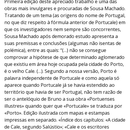
Primeira edição deste apreciado trabalho e uma das
obras mais invulgares e procuradas de Sousa Machado.
Tratando de um tema (as origens do nome de Portugal,
no que diz respeito à fórmula anterior de Portucale) em
que os investigadores nem sempre são concorrentes,
Sousa Machado após demorado estudo apresenta a
suas premissas e conclusões (algumas não isentas de
polémica), entre as quais: “(…) não se consegue
comprovar a hipótese de que determinado aglomerado
que existiu em área hoje ocupada pela cidade do Porto,
é o velho Cale. (…). Segundo a nossa versão, Porto é
palavra independente de Portucale e como aquela só
aparece quando Portucale já se havia estendido ao
território que havia de ser Portugal, não tem razão de
ser o antelóquio de Bruno a sua obra «Portuenses
illustres» quando quer que «Portucale» se traduza por
«Porto». Edição ilustrada com mapas e estampas
impressas em separado. «Índice dos capítulos: «A cidade
de Cale, segundo Salústio»; «Cale e os escritores