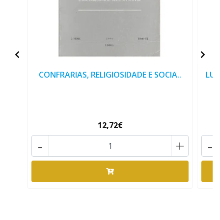
CONFRARIAS, RELIGIOSIDADE E SOCIA..
LUS
12,72€
-
+
-