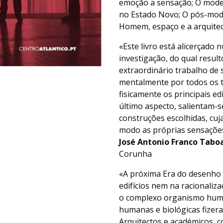
emoção a sensação; O moder
no Estado Novo; O pós-mode
Homem, espaço e a arquite
«Este livro está alicerçad
investigação, do qual resul
extraordinário trabalho de 
mentalmente por todos os te
fisicamente os principais e
último aspecto, salientam-s
construções escolhidas, cuj
modo as próprias sensações
José Antonio Franco Tabo
Corunha
«A próxima Era do desenho 
edifícios nem na racionaliz
o complexo organismo huma
humanas e biológicas fizer
Arquitectos e académicos, 