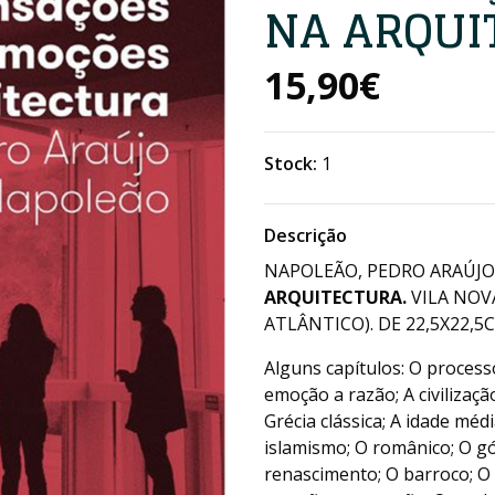
NA ARQUI
15,90€
Stock:
1
Descrição
NAPOLEÃO, PEDRO ARAÚJO 
ARQUITECTURA.
VILA NOV
ATLÂNTICO). DE 22,5X22,5C
Alguns capítulos: O process
emoção a razão; A civilizaçã
Grécia clássica; A idade médi
islamismo; O românico; O gó
renascimento; O barroco; O