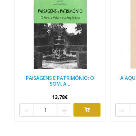
PAISAGENS E PATRIMÓNIO: O
A AQU
SOM, A ..
13,78€
-
+
-