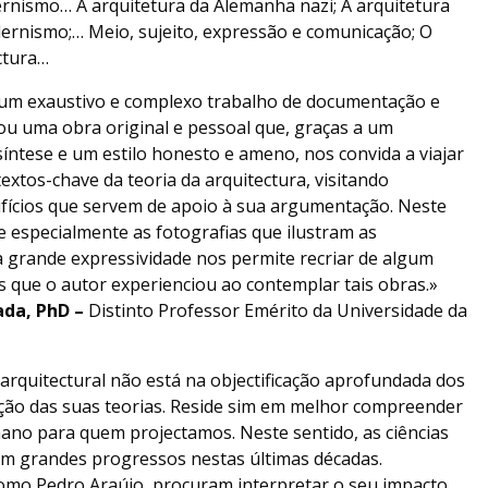
nismo… A arquitetura da Alemanha nazi; A arquitetura
rnismo;… Meio, sujeito, expressão e comunicação; O
ctura…
o num exaustivo e complexo trabalho de documentação e
tou uma obra original e pessoal que, graças a um
síntese e um estilo honesto e ameno, nos convida a viajar
xtos-chave da teoria da arquitectura, visitando
difícios que servem de apoio à sua argumentação. Neste
e especialmente as fotografias que ilustram as
a grande expressividade nos permite recriar de algum
 que o autor experienciou ao contemplar tais obras.»
ada, PhD –
Distinto Professor Emérito da Universidade da
arquitectural não está na objectificação aprofundada dos
ação das suas teorias. Reside sim em melhor compreender
no para quem projectamos. Neste sentido, as ciências
am grandes progressos nestas últimas décadas.
como Pedro Araújo, procuram interpretar o seu impacto