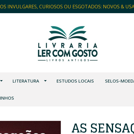
ROS INVULGARES, CURIOSOS OU ESGOTADOS: NOVOS & US
LITERATURA
ESTUDOS LOCAIS
SELOS-MOED
VINHOS
AS SENSA