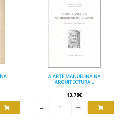
 NA
A ARTE MANUELINA NA
.
ARQUITECTURA ..
13,78€
-
+