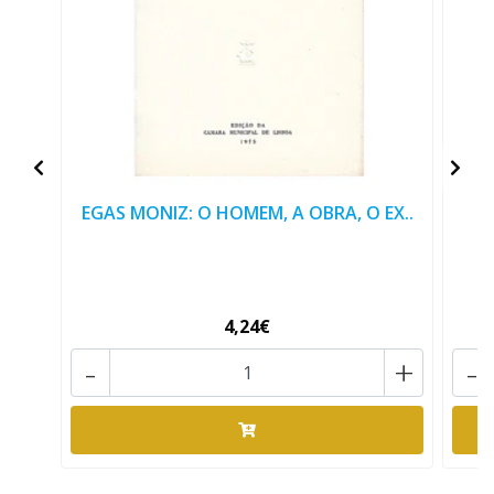
EGAS MONIZ: O HOMEM, A OBRA, O EX..
4,24€
-
+
-