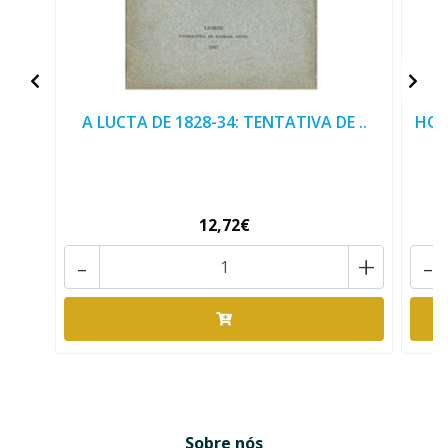
A LUCTA DE 1828-34: TENTATIVA DE ..
HOR
12,72€
-
+
-
Sobre nós