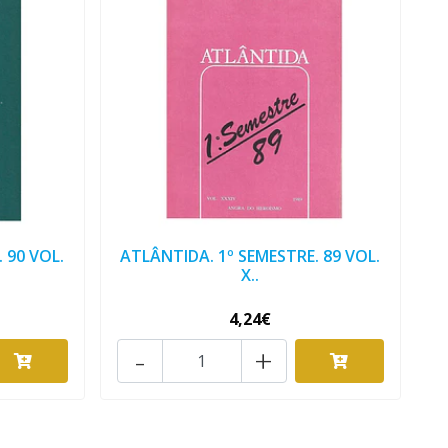
 90 VOL.
ATLÂNTIDA. 1º SEMESTRE. 89 VOL.
X..
4,24€
-
+