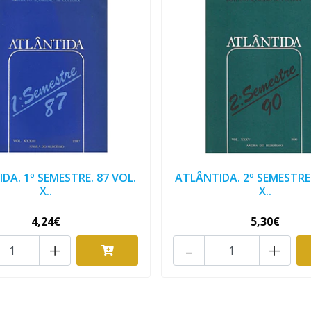
DA. 1º SEMESTRE. 87 VOL.
ATLÂNTIDA. 2º SEMESTRE.
X..
X..
4,24€
5,30€
+
-
+