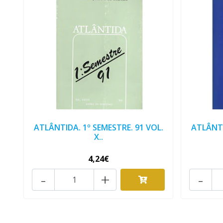
ATLÂNTIDA. 1º SEMESTRE. 91 VOL.
ATLÂNTI
X..
4,24€
-
+
-