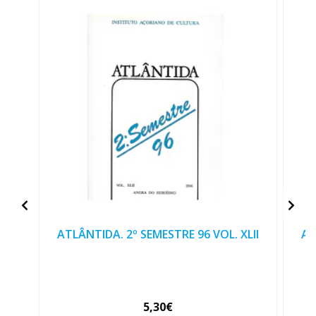
ATLÂNTIDA. 2º SEMESTRE 96 VOL. XLII
AT
5,30€