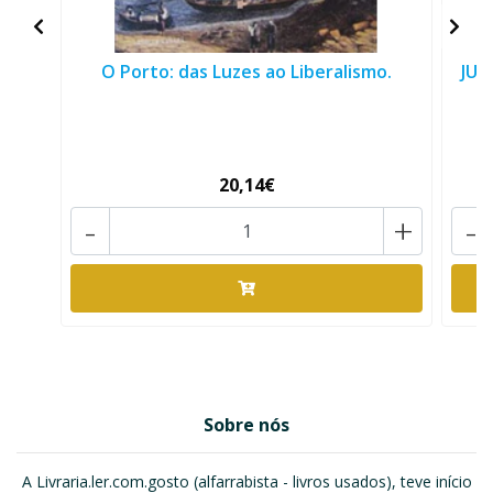
O Porto: das Luzes ao Liberalismo.
JUL
20,14€
-
+
-
Sobre nós
A Livraria.ler.com.gosto (alfarrabista - livros usados), teve início