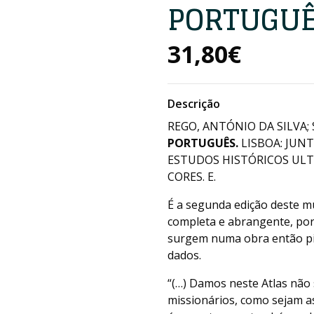
PORTUGU
31,80€
Descrição
REGO, ANTÓNIO DA SILVA;
PORTUGUÊS.
LISBOA: JUN
ESTUDOS HISTÓRICOS ULTRA
CORES. E.
É a segunda edição deste mu
completa e abrangente, por
surgem numa obra então pi
dados.
“(…) Damos neste Atlas não
missionários, como sejam as