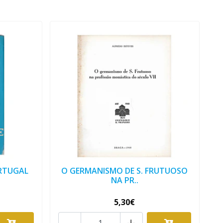
RTUGAL
O GERMANISMO DE S. FRUTUOSO
NA PR..
5,30€
-
+