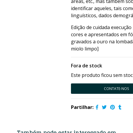
áreas, etc., mas também so
identificar aqueles, tais co
linguísticos, dados demográfi
Edição de cuidada execução
cores e apresentados em fól
gravados a ouro na lombada
miolo limpo]
Fora de stock
Este produto ficou sem stoc
CONTATE-NOS
Partilhar:
Também pode estar interessado em