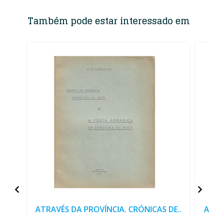
Também pode estar interessado em
ATRAVÉS DA PROVÍNCIA. CRÓNICAS DE..
ART