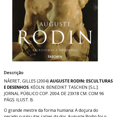
Descrição
NÂERET, GILLES (2004)
AUGUSTE RODIN: ESCULTURAS
E DESENHOS
. KÈOLN: BENEDIKT TASCHEN [S.L.]:
JORNAL PÚBLICO COP. 2004. DE 23X18 CM. COM 96
PÁGS. ILUST. B.
O grande mestre da forma humana: A doçura do
pecado surgiu das raízes da dor. Auguste Rodin foi o