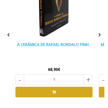
A CERÂMICA DE RAFAEL BORDALO PINH..
MAT
68,90€
-
+
-