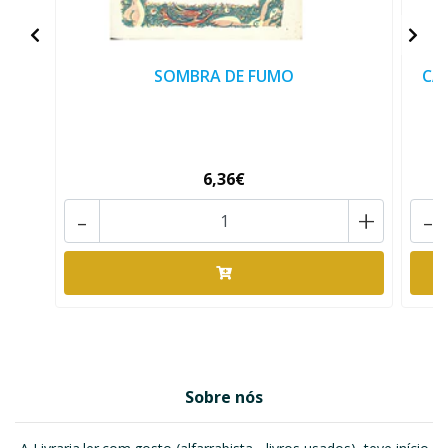
SOMBRA DE FUMO
CAS
6,36€
-
+
-
Sobre nós