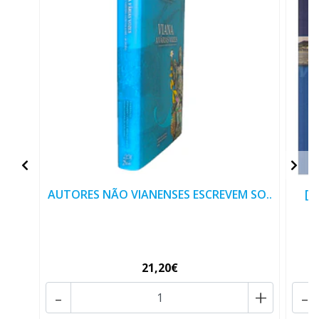
AUTORES NÃO VIANENSES ESCREVEM SO..
[V
21,20€
-
+
-