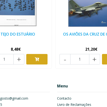
 TEJO DO ESTUÁRIO
OS AVIÕES DA CRUZ DE 
8,48€
21,20€
+
-
+
Menu
om.gosto@gmail.com
Contacto
55
Livro de Reclamações