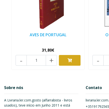
AVES DE PORTUGAL
O
31,80€
-
+
-
Sobre nós
Contato
A Livraria.ler.com.gosto (alfarrabista - livros
livraria.ler.c
usados), teve início em Junho 2011 e está
+3519179256