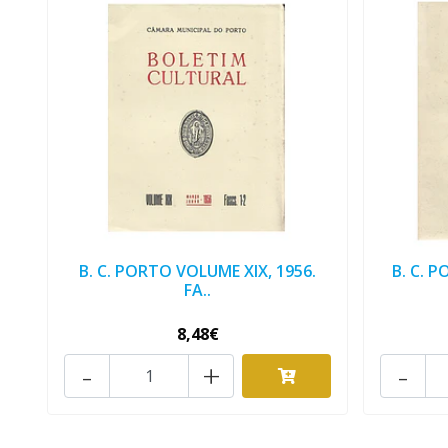
B. C. PORTO VOLUME XIX, 1956.
B. C. 
FA..
8,48€
-
+
-