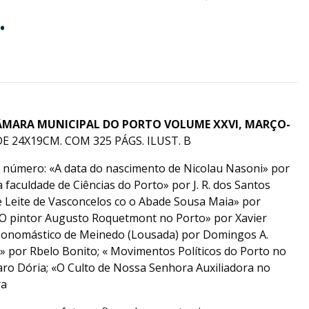
.
ÂMARA MUNICIPAL DO PORTO VOLUME XXVI, MARÇO-
DE 24X19CM. COM 325 PÁGS. ILUST. B
 número: «A data do nascimento de Nicolau Nasoni» por
 faculdade de Ciências do Porto» por J. R. dos Santos
e Leite de Vasconcelos co o Abade Sousa Maia» por
«O pintor Augusto Roquetmont no Porto» por Xavier
onomástico de Meinedo (Lousada) por Domingos A.
» por Rbelo Bonito; « Movimentos Políticos do Porto no
aro Dória; «O Culto de Nossa Senhora Auxiliadora no
ra