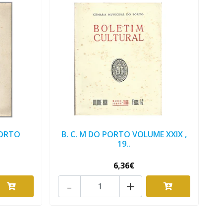
PORTO
B. C. M DO PORTO VOLUME XXIX ,
19..
6,36€
-
+