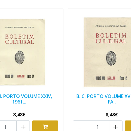
 M. PORTO VOLUME XXIV,
B. C. PORTO VOLUME XVII
1961...
FA..
8,48€
8,48€
+
-
+