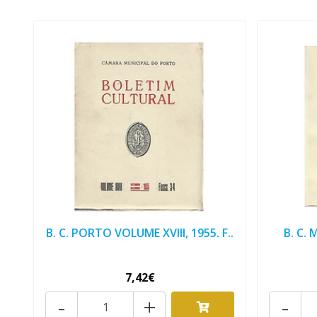
B. C. PORTO VOLUME XVIII, 1955. F..
B. C.
7,42€
-
+
-