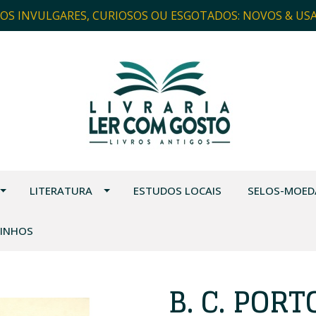
ROS INVULGARES, CURIOSOS OU ESGOTADOS: NOVOS & US
LITERATURA
ESTUDOS LOCAIS
SELOS-MOED
VINHOS
B. C. POR