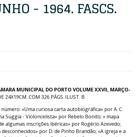
HO - 1964. FASCS.
ÂMARA MUNICIPAL DO PORTO VOLUME XXVII, MARÇO-
DE 24X19CM. COM 326 PÁGS. ILUST. B
número: «Uma curiosa carta autobiográfica» por A. C.
ina Suggia - Violoncelista» por Rebelo Bonito; « mapa
de algumas inscrições ibéricas» por Rogério Azevedo;
 desconhecidos» por D. de Pinho Brandão; «A igreja e a