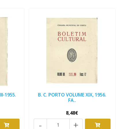
I-1955.
B. C. PORTO VOLUME XIX, 1956.
FA..
8,48€
-
+