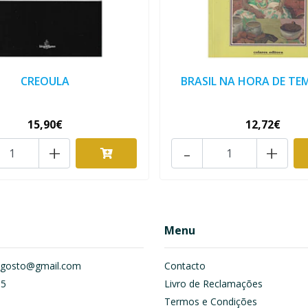
CREOULA
BRASIL NA HORA DE TE
15,90€
12,72€
+
-
+
Menu
om.gosto@gmail.com
Contacto
55
Livro de Reclamações
Termos e Condições