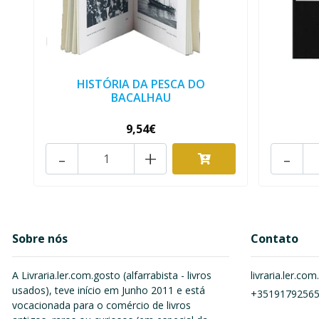
HISTÓRIA DA PESCA DO
BACALHAU
9,54€
-
+
-
Sobre nós
Contato
A Livraria.ler.com.gosto (alfarrabista - livros
livraria.ler.c
usados), teve início em Junho 2011 e está
+3519179256
vocacionada para o comércio de livros