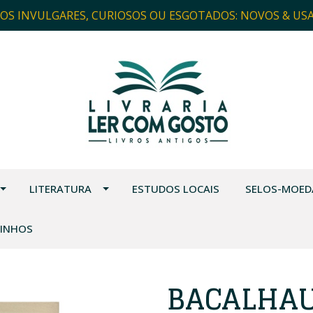
ROS INVULGARES, CURIOSOS OU ESGOTADOS: NOVOS & US
LITERATURA
ESTUDOS LOCAIS
SELOS-MOED
VINHOS
BACALHAU