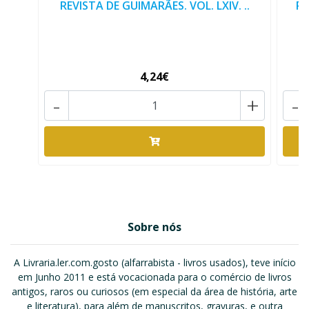
REVISTA DE GUIMARÃES. VOL. LXIV. ..
RE
4,24€
-
+
-
Sobre nós
A Livraria.ler.com.gosto (alfarrabista - livros usados), teve início
em Junho 2011 e está vocacionada para o comércio de livros
antigos, raros ou curiosos (em especial da área de história, arte
e literatura), para além de manuscritos, gravuras, e outra