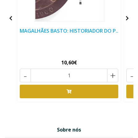
MAGALHÃES BASTO: HISTORIADOR DO P..
M
10,60€
-
+
-
Sobre nós